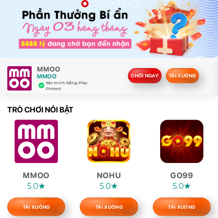
MMOO
CHƠI NGAY
TẢI XUỐNG
MMOO
Xác minh bằng Play
Protect
TRÒ CHƠI NỔI BẬT
MMOO
NOHU
GO99
5.0
5.0
5.0
TẢI XUỐNG
TẢI XUỐNG
TẢI XUỐNG